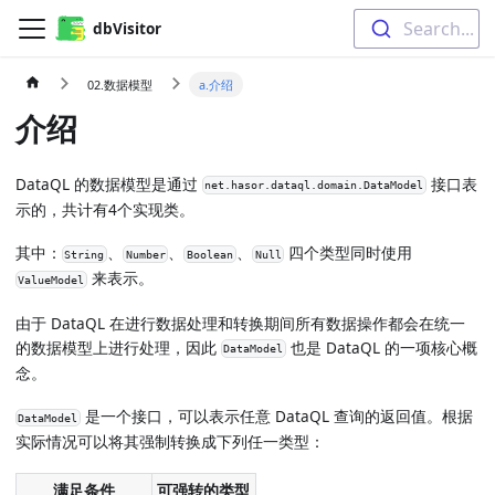
Search...
dbVisitor
02.数据模型
a.介绍
介绍
DataQL 的数据模型是通过
接口表
net.hasor.dataql.domain.DataModel
示的，共计有4个实现类。
其中：
、
、
、
四个类型同时使用
String
Number
Boolean
Null
来表示。
ValueModel
由于 DataQL 在进行数据处理和转换期间所有数据操作都会在统一
的数据模型上进行处理，因此
也是 DataQL 的一项核心概
DataModel
念。
是一个接口，可以表示任意 DataQL 查询的返回值。根据
DataModel
实际情况可以将其强制转换成下列任一类型：
满足条件
可强转的类型