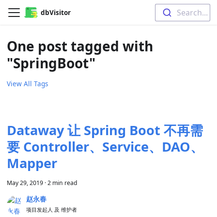
Search...
dbVisitor
One post tagged with
"SpringBoot"
View All Tags
Dataway 让 Spring Boot 不再需
要 Controller、Service、DAO、
Mapper
May 29, 2019
·
2 min read
赵永春
项目发起人 及 维护者