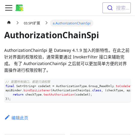
搜索...
03.SPI扩展
a.AuthorizationChainSpi
AuthorizationChainSpi
AuthorizationChainSpi 是 Dataway 4.1.9 加入的新特性。在此之前
针对界面的权限校验，通常需要通过 InvokerFilter 接口来辅助完
成。 有了 AuthorizationChainSpi 之后就可以更加简单方便的对界
面操作进行权限控制了。
// 配置所有接口，都是只读权限
final
Set
<
String
>
 codeSet 
=
AuthorizationType
.
Group_ReadOnly
.
toCodeSet
(
apiBinder
.
bindSpiListener
(
AuthorizationChainSpi
.
class
,
(
checkType
,
 apiI
return
 checkType
.
testAuthorization
(
codeSet
)
;
}
)
;
编辑此页