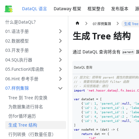
DataQL 语言
Dataway 框架
框架整合
发布版本
什么是DataQL？
07.样例集锦
生成 Tre
01.语法手册
生成 Tree 结构
02.数据模型
03.开发手册
通过 DataQL 查询将含有
属
parent
04.SQL执行器
DataQL 查询
05.FunctionX库函数
06.Hint 参考手册
// 层次化：把带有 parent 属性的数据转换成
// - 需要用到集合包的 filter 函数
// - 实现思路是：递归
07.样例集锦
import
'net.hasor.dataql.fx.basic.C
Tree 到 Tree 的变换
var
 dataSet 
=
[
{
'id'
:
1
,
'parent_id'
:
null
,
'la
为数据集进行排名
{
'id'
:
2
,
'parent_id'
:
1
,
'labe
{
'id'
:
3
,
'parent_id'
:
1
,
'labe
仿for循环遍历
{
'id'
:
4
,
'parent_id'
:
2
,
'labe
{
'id'
:
5
,
'parent_id'
:
null
,
'la
生成 Tree 结构
]
var
 nodeFmt 
=
(
dat
)
-
>
{
行列转换（行数量任意）
return
dat
=>
{
"id"
,