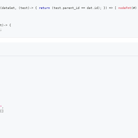
(
dataSet
,
(
test
)
-
>
{
return
(
test
.
parent_id
==
 dat
.
id
)
;
}
)
=>
[
nodeFmt
(
#
)
t
)
-
>
{
;
"
,
[
]