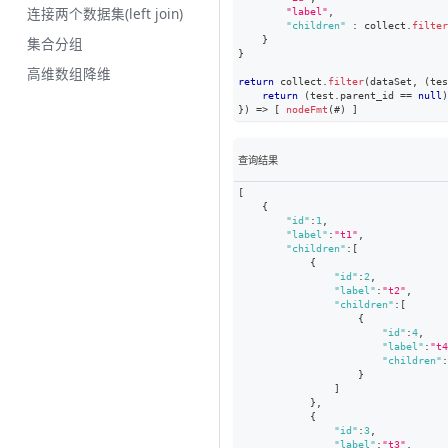
连接两个数据集(left join)
"label"
,
"children"
:
 collect
.
filter
集合分组
}
}
高维数组降维
return
 collect
.
filter
(
dataSet
,
(
tes
return
(
test
.
parent_id
==
null
)
}
)
=>
[
nodeFmt
(
#
)
]
查询结果
[
{
"id"
:
1
,
"label"
:
"t1"
,
"children"
:
[
{
"id"
:
2
,
"label"
:
"t2"
,
"children"
:
[
{
"id"
:
4
,
"label"
:
"t4
"children"
:
}
]
}
,
{
"id"
:
3
,
"label"
:
"t3"
,