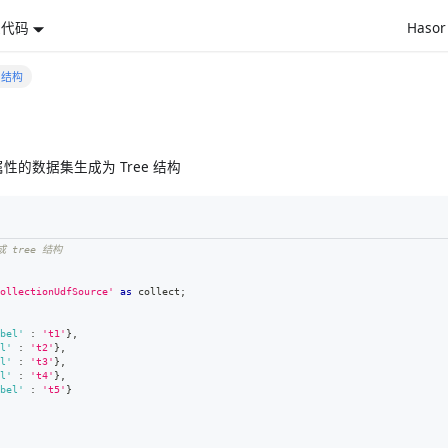
源代码
Haso
e 结构
性的数据集生成为 Tree 结构
 tree 结构
ollectionUdfSource'
as
 collect
;
bel'
:
't1'
}
,
l'
:
't2'
}
,
l'
:
't3'
}
,
l'
:
't4'
}
,
bel'
:
't5'
}